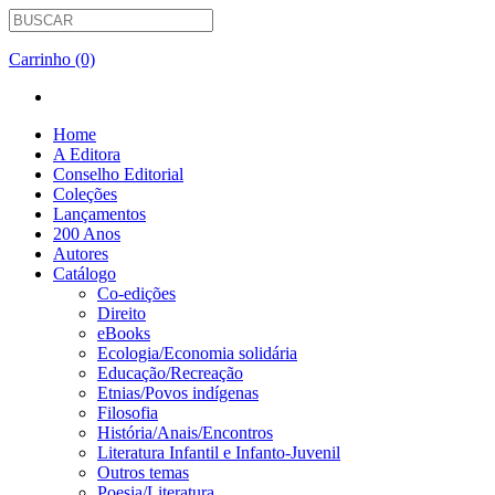
Carrinho (0)
Home
A Editora
Conselho Editorial
Coleções
Lançamentos
200 Anos
Autores
Catálogo
Co-edições
Direito
eBooks
Ecologia/Economia solidária
Educação/Recreação
Etnias/Povos indígenas
Filosofia
História/Anais/Encontros
Literatura Infantil e Infanto-Juvenil
Outros temas
Poesia/Literatura