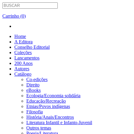
Carrinho (0)
Home
A Editora
Conselho Editorial
Coleções
Lançamentos
200 Anos
Autores
Catálogo
Co-edições
Direito
eBooks
Ecologia/Economia solidária
Educação/Recreação
Etnias/Povos indígenas
Filosofia
História/Anais/Encontros
Literatura Infantil e Infanto-Juvenil
Outros temas
Poesia/Literatura