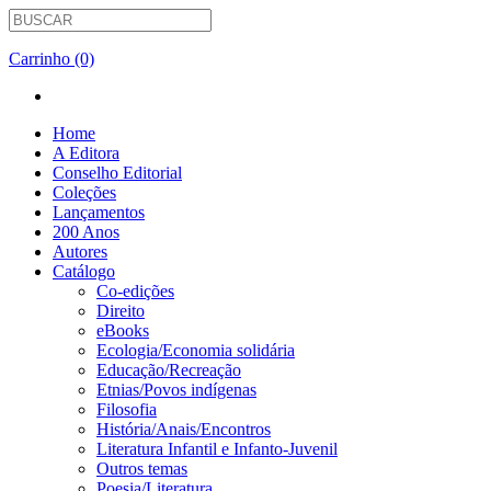
Carrinho (0)
Home
A Editora
Conselho Editorial
Coleções
Lançamentos
200 Anos
Autores
Catálogo
Co-edições
Direito
eBooks
Ecologia/Economia solidária
Educação/Recreação
Etnias/Povos indígenas
Filosofia
História/Anais/Encontros
Literatura Infantil e Infanto-Juvenil
Outros temas
Poesia/Literatura