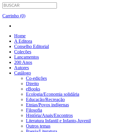
Carrinho (0)
Home
A Editora
Conselho Editorial
Coleções
Lançamentos
200 Anos
Autores
Catálogo
Co-edições
Direito
eBooks
Ecologia/Economia solidária
Educação/Recreação
Etnias/Povos indígenas
Filosofia
História/Anais/Encontros
Literatura Infantil e Infanto-Juvenil
Outros temas
Poesia/Literatura