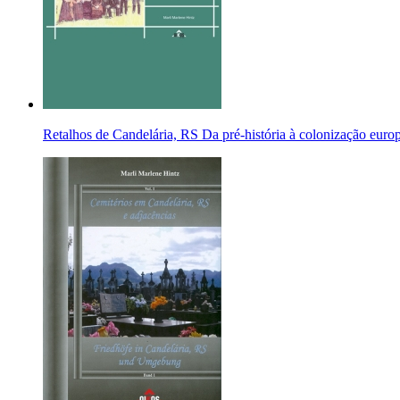
Retalhos de Candelária, RS Da pré-história à colonização europé