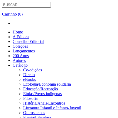
Carrinho (0)
Home
A Editora
Conselho Editorial
Coleções
Lançamentos
200 Anos
Autores
Catálogo
Co-edições
Direito
eBooks
Ecologia/Economia solidária
Educação/Recreação
Etnias/Povos indígenas
Filosofia
História/Anais/Encontros
Literatura Infantil e Infanto-Juvenil
Outros temas
Poesia/Literatura