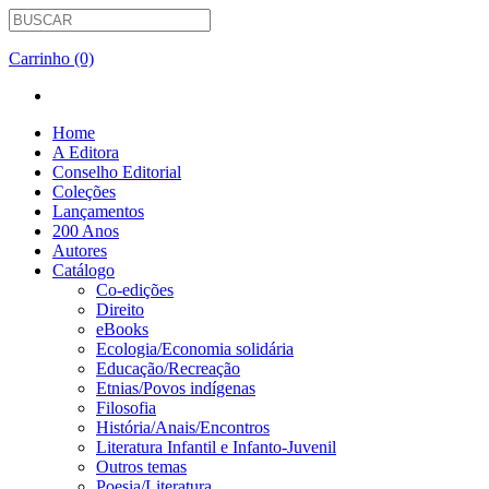
Carrinho (0)
Home
A Editora
Conselho Editorial
Coleções
Lançamentos
200 Anos
Autores
Catálogo
Co-edições
Direito
eBooks
Ecologia/Economia solidária
Educação/Recreação
Etnias/Povos indígenas
Filosofia
História/Anais/Encontros
Literatura Infantil e Infanto-Juvenil
Outros temas
Poesia/Literatura