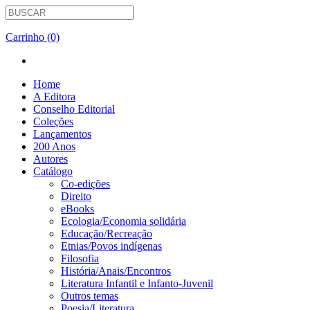
Carrinho (0)
Home
A Editora
Conselho Editorial
Coleções
Lançamentos
200 Anos
Autores
Catálogo
Co-edições
Direito
eBooks
Ecologia/Economia solidária
Educação/Recreação
Etnias/Povos indígenas
Filosofia
História/Anais/Encontros
Literatura Infantil e Infanto-Juvenil
Outros temas
Poesia/Literatura