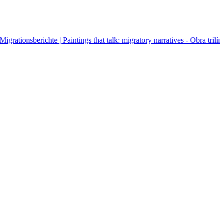
igrationsberichte | Paintings that talk: migratory narratives - Obra tril