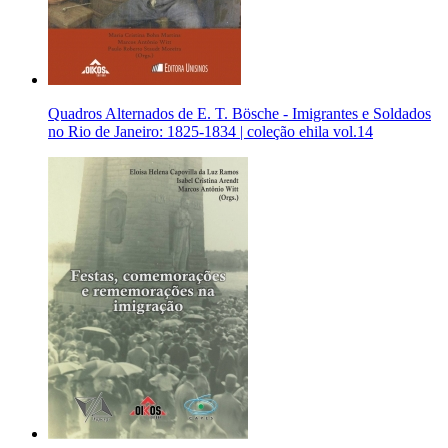
Quadros Alternados de E. T. Bösche - Imigrantes e Soldados
no Rio de Janeiro: 1825-1834 | coleção ehila vol.14