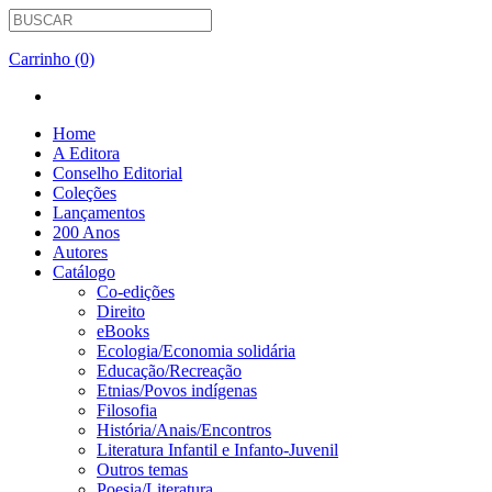
Carrinho (0)
Home
A Editora
Conselho Editorial
Coleções
Lançamentos
200 Anos
Autores
Catálogo
Co-edições
Direito
eBooks
Ecologia/Economia solidária
Educação/Recreação
Etnias/Povos indígenas
Filosofia
História/Anais/Encontros
Literatura Infantil e Infanto-Juvenil
Outros temas
Poesia/Literatura