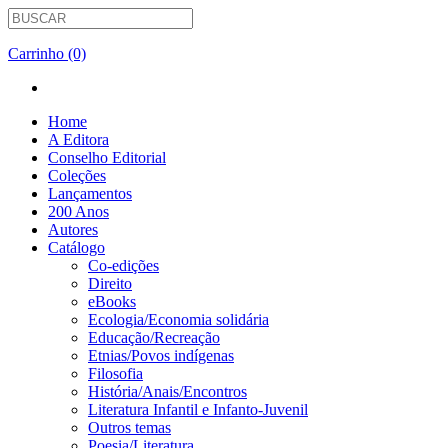
Carrinho (0)
Home
A Editora
Conselho Editorial
Coleções
Lançamentos
200 Anos
Autores
Catálogo
Co-edições
Direito
eBooks
Ecologia/Economia solidária
Educação/Recreação
Etnias/Povos indígenas
Filosofia
História/Anais/Encontros
Literatura Infantil e Infanto-Juvenil
Outros temas
Poesia/Literatura