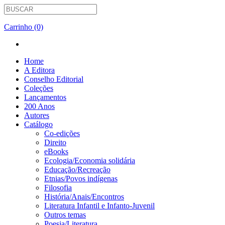
Carrinho (0)
Home
A Editora
Conselho Editorial
Coleções
Lançamentos
200 Anos
Autores
Catálogo
Co-edições
Direito
eBooks
Ecologia/Economia solidária
Educação/Recreação
Etnias/Povos indígenas
Filosofia
História/Anais/Encontros
Literatura Infantil e Infanto-Juvenil
Outros temas
Poesia/Literatura