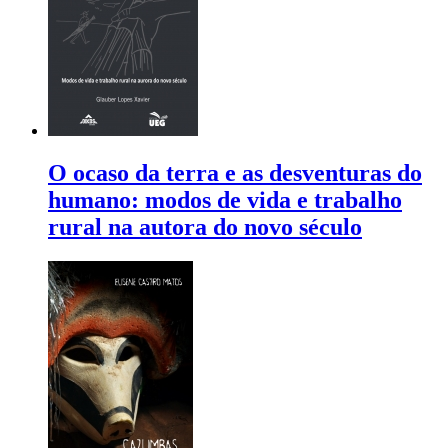
O ocaso da terra e as desventuras do
humano: modos de vida e trabalho
rural na autora do novo século