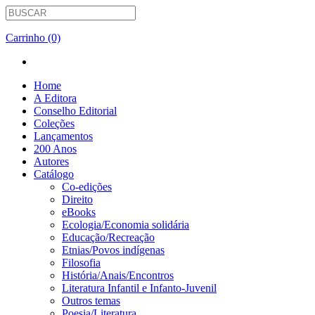
Carrinho (0)
Home
A Editora
Conselho Editorial
Coleções
Lançamentos
200 Anos
Autores
Catálogo
Co-edições
Direito
eBooks
Ecologia/Economia solidária
Educação/Recreação
Etnias/Povos indígenas
Filosofia
História/Anais/Encontros
Literatura Infantil e Infanto-Juvenil
Outros temas
Poesia/Literatura