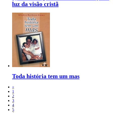
luz da visão cristã
Toda história tem um mas
«
1
2
3
4
5